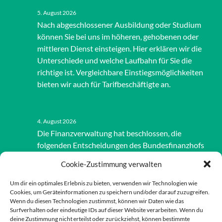
5. August 2026
Nach abgeschlossener Ausbildung oder Studium
können Sie bei uns im höheren, gehobenen oder
mittleren Dienst einsteigen. Hier erklären wir die
Unterschiede und welche Laufbahn für Sie die
richtige ist. Vergleichbare Einstiegsmöglichkeiten
bieten wir auch für Tarifbeschäftigte an.
Anwendung neuer BFH-Entscheidungen
4. August 2026
Die Finanzverwaltung hat beschlossen, die
folgenden Entscheidungen des Bundesfinanzhofs
(BFH) in Kürze im Bundessteuerblatt Teil II zu
Cookie-Zustimmung verwalten
veröffentlichen. Damit werden zugleich die
Finanzbehörden die Entscheidungen allgemein
Um dir ein optimales Erlebnis zu bieten, verwenden wir Technologien wie
anwenden.
Cookies, um Geräteinformationen zu speichern und/oder darauf zuzugreifen.
Wenn du diesen Technologien zustimmst, können wir Daten wie das
Surfverhalten oder eindeutige IDs auf dieser Website verarbeiten. Wenn du
deine Zustimmung nicht erteilst oder zurückziehst, können bestimmte